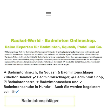
Zum
Inhalt
springen
⏩ Badmintonline.ch, Ihr Squash & Badmintonschläger
Zubehör Händler. ✔️ Badmintonschläger, ☀️ Badminton Shop,
☑️ Badmintonnetze, ⭐ Badmintontaschen und ✓
Badmintonschuhe in Hundwil. Auch Sie werden begeistert
sein ✉
✔️.