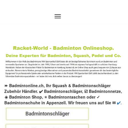
Zum
Inhalt
springen
⏩ Badmintonline.ch, Ihr Squash & Badmintonschläger
Zubehör Händler. ✔️ Badmintonschläger, ☑️ Badmintonnetze,
☀️ Badminton Shop, ⭐ Badmintontaschen oder ✓
Badmintonschuhe in Appenzell. Wir freuen uns auf Sie ✉
✔️.