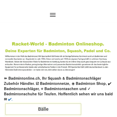
Zum
Inhalt
springen
⏩ Badmintonline.ch, Ihr Squash & Badmintonschläger
Zubehör Händler. ☑️ Badmintonnetze, ☀️ Badminton Shop, ✔️
Badmintonschläger, ⭐ Badmintontaschen und ✓
Badmintonschuhe für Teufen. Hoffentlich sehen wir uns bald
✉
✔️.