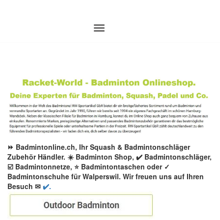
Zum
Inhalt
springen
⏩ Badmintonline.ch, Ihr Squash & Badmintonschläger
Zubehör Händler. ☀️ Badminton Shop, ✔️ Badmintonschläger,
☑️ Badmintonnetze, ⭐ Badmintontaschen oder ✓
Badmintonschuhe für Walperswil. Wir freuen uns auf Ihren
Besuch ✉
✔️.