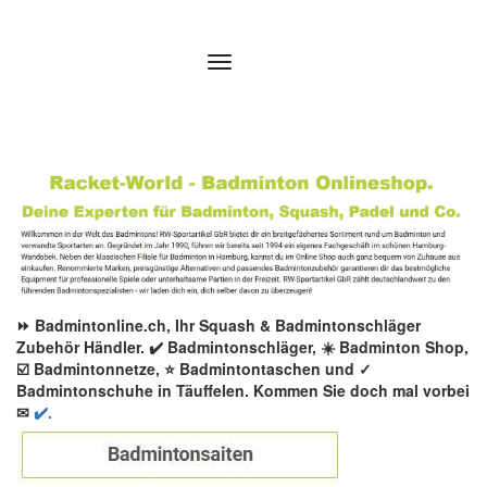
Zum
Inhalt
springen
⏩ Badmintonline.ch, Ihr Squash & Badmintonschläger
Zubehör Händler. ✔️ Badmintonschläger, ☀️ Badminton Shop,
☑️ Badmintonnetze, ⭐ Badmintontaschen und ✓
Badmintonschuhe in Täuffelen. Kommen Sie doch mal vorbei
✉
✔️.