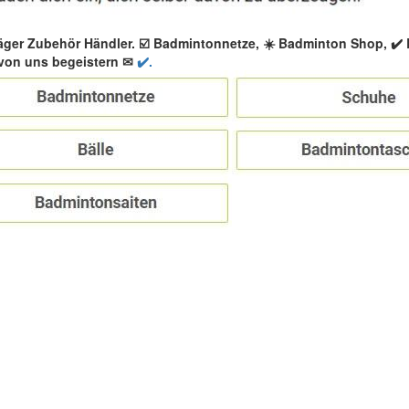
äger Zubehör Händler. ☑️ Badmintonnetze, ☀️ Badminton Shop, ✔
von uns begeistern ✉
✔️.