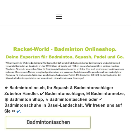
Zum
Inhalt
springen
⏩ Badmintonline.ch, Ihr Squash & Badmintonschläger
Zubehör Händler. ✔️ Badmintonschläger, ☑️ Badmintonnetze,
☀️ Badminton Shop, ⭐ Badmintontaschen oder ✓
Badmintonschuhe in Basel-Landschaft. Wir freuen uns auf
Sie ✉
✔️.