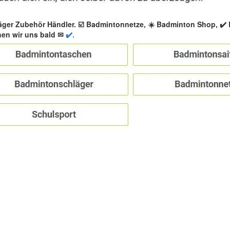
äger Zubehör Händler. ☑️ Badmintonnetze, ☀️ Badminton Shop, ✔
en wir uns bald ✉
✔️.