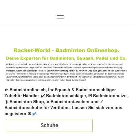
Zum
Inhalt
springen
⏩ Badmintonline.ch, Ihr Squash & Badmintonschläger
Zubehör Händler. ✔️ Badmintonschläger, ☑️ Badmintonnetze,
☀️ Badminton Shop, ⭐ Badmintontaschen und ✓
Badmintonschuhe für Venthône. Lassen Sie sich von uns
begeistern ✉
✔️.