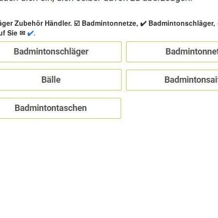
äger Zubehör Händler. ☑️ Badmintonnetze, ✔️ Badmintonschläger
uf Sie ✉
✔️.