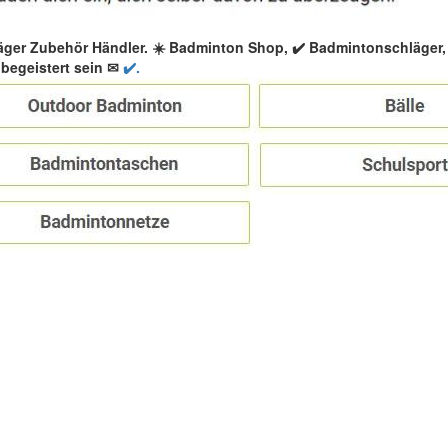
äger Zubehör Händler. ☀️ Badminton Shop, ✔️ Badmintonschläger
begeistert sein ✉
✔️.