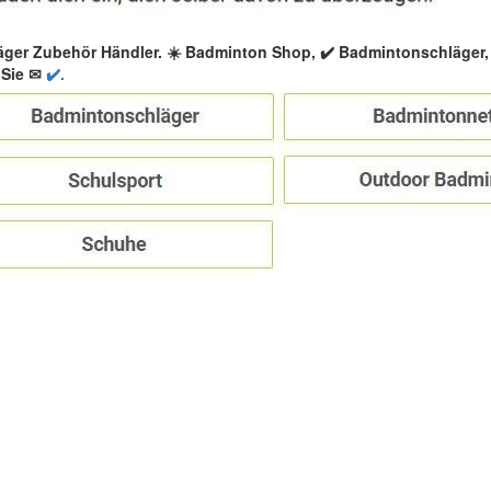
äger Zubehör Händler. ☀️ Badminton Shop, ✔️ Badmintonschläger
 Sie ✉
✔️.