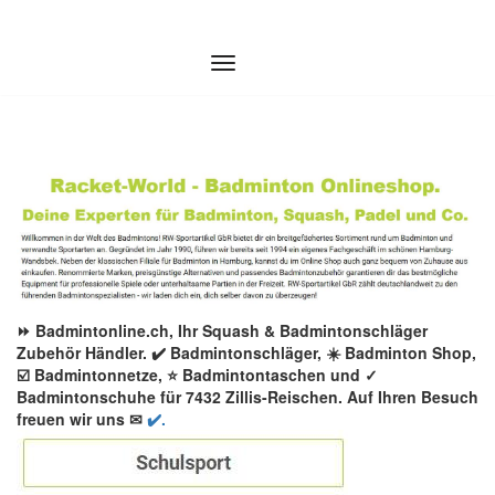
Zum
Inhalt
springen
⏩ Badmintonline.ch, Ihr Squash & Badmintonschläger
Zubehör Händler. ✔️ Badmintonschläger, ☀️ Badminton Shop,
☑️ Badmintonnetze, ⭐ Badmintontaschen und ✓
Badmintonschuhe für 7432 Zillis-Reischen. Auf Ihren Besuch
freuen wir uns ✉
✔️.