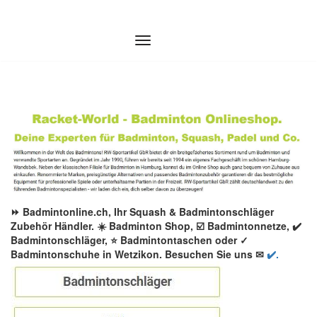
Zum
Inhalt
springen
⏩ Badmintonline.ch, Ihr Squash & Badmintonschläger
Zubehör Händler. ☀️ Badminton Shop, ☑️ Badmintonnetze, ✔️
Badmintonschläger, ⭐ Badmintontaschen oder ✓
Badmintonschuhe in Wetzikon. Besuchen Sie uns ✉
✔️.