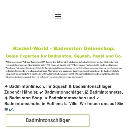
Zum
Inhalt
springen
⏩ Badmintonline.ch, Ihr Squash & Badmintonschläger
Zubehör Händler. ✔️ Badmintonschläger, ☑️ Badmintonnetze,
☀️ Badminton Shop, ⭐ Badmintontaschen und ✓
Badmintonschuhe in Vufflens-la-Ville. Wir freuen uns auf Sie
✉
✔️.