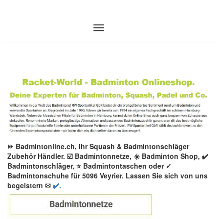
Zum
Inhalt
springen
⏩ Badmintonline.ch, Ihr Squash & Badmintonschläger
Zubehör Händler. ☑️ Badmintonnetze, ☀️ Badminton Shop, ✔️
Badmintonschläger, ⭐ Badmintontaschen oder ✓
Badmintonschuhe für 5096 Veyrier. Lassen Sie sich von uns
begeistern ✉
✔️.