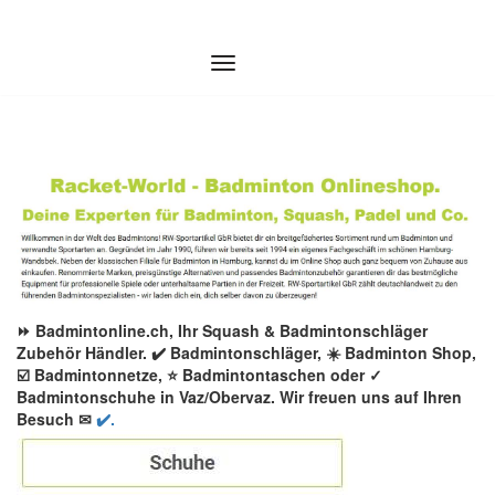
Zum
Inhalt
springen
⏩ Badmintonline.ch, Ihr Squash & Badmintonschläger
Zubehör Händler. ✔️ Badmintonschläger, ☀️ Badminton Shop,
☑️ Badmintonnetze, ⭐ Badmintontaschen oder ✓
Badmintonschuhe in Vaz/Obervaz. Wir freuen uns auf Ihren
Besuch ✉
✔️.