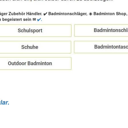
äger Zubehör Händler. ✔️ Badmintonschläger, ☀️ Badminton Shop
 begeistert sein ✉
✔️.
lar.