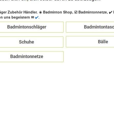
äger Zubehör Händler. ☀️ Badminton Shop, ☑️ Badmintonnetze, ✔
on uns begeistern ✉
✔️.