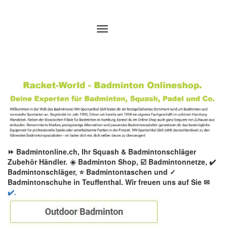
Zum
Inhalt
springen
⏩ Badmintonline.ch, Ihr Squash & Badmintonschläger
Zubehör Händler. ☀️ Badminton Shop, ☑️ Badmintonnetze, ✔️
Badmintonschläger, ⭐ Badmintontaschen und ✓
Badmintonschuhe in Teuffenthal. Wir freuen uns auf Sie ✉
✔️.