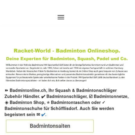
Zum
Inhalt
springen
⏩ Badmintonline.ch, Ihr Squash & Badmintonschläger
Zubehör Händler. ✔️ Badmintonschläger, ☑️ Badmintonnetze,
☀️ Badminton Shop, ⭐ Badmintontaschen oder ✓
Badmintonschuhe für Schöfflisdorf. Auch Sie werden
begeistert sein ✉
✔️.