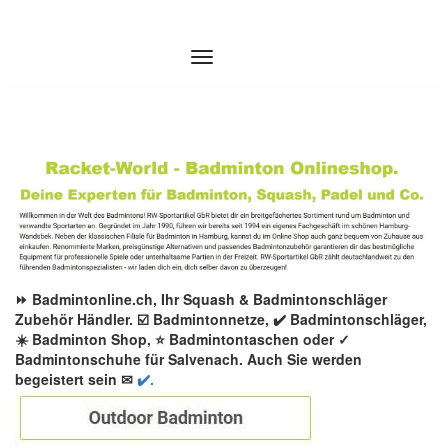
Zum
Inhalt
springen
⏩ Badmintonline.ch, Ihr Squash & Badmintonschläger
Zubehör Händler. ☑️ Badmintonnetze, ✔️ Badmintonschläger,
☀️ Badminton Shop, ⭐ Badmintontaschen oder ✓
Badmintonschuhe für Salvenach. Auch Sie werden
begeistert sein ✉
✔️.