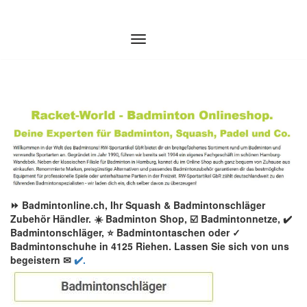
Zum
Inhalt
springen
⏩ Badmintonline.ch, Ihr Squash & Badmintonschläger
Zubehör Händler. ☀️ Badminton Shop, ☑️ Badmintonnetze, ✔️
Badmintonschläger, ⭐ Badmintontaschen oder ✓
Badmintonschuhe in 4125 Riehen. Lassen Sie sich von uns
begeistern ✉
✔️.