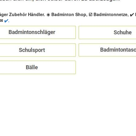
äger Zubehör Händler. ☀️ Badminton Shop, ☑️ Badmintonnetze, ✔
 ✉
✔️.