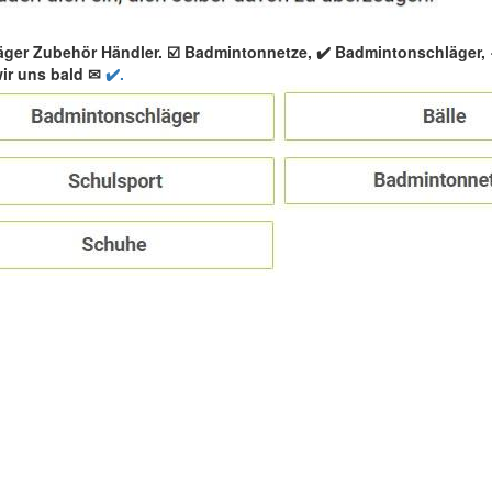
äger Zubehör Händler. ☑️ Badmintonnetze, ✔️ Badmintonschläger
ir uns bald ✉
✔️.