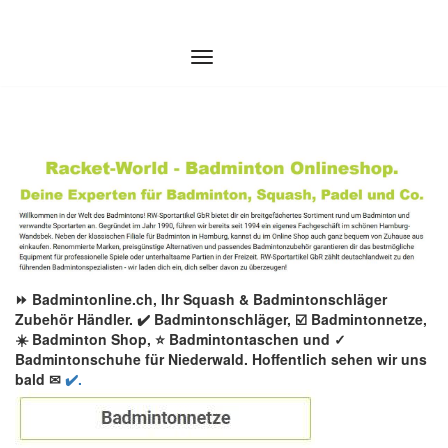
Zum
Inhalt
springen
⏩ Badmintonline.ch, Ihr Squash & Badmintonschläger
Zubehör Händler. ✔️ Badmintonschläger, ☑️ Badmintonnetze,
☀️ Badminton Shop, ⭐ Badmintontaschen und ✓
Badmintonschuhe für Niederwald. Hoffentlich sehen wir uns
bald ✉
✔️.