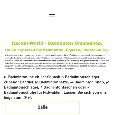
Zum
Inhalt
springen
⏩ Badmintonline.ch, Ihr Squash & Badmintonschläger
Zubehör Händler. ☑️ Badmintonnetze, ☀️ Badminton Shop, ✔️
Badmintonschläger, ⭐ Badmintontaschen oder ✓
Badmintonschuhe für Nidwalden. Lassen Sie sich von uns
begeistern ✉
✔️.