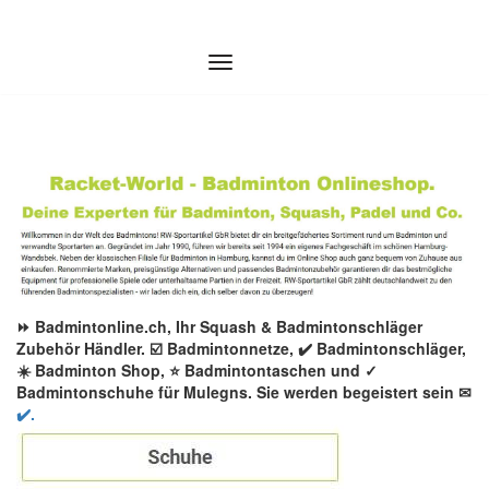
Zum
Inhalt
springen
⏩ Badmintonline.ch, Ihr Squash & Badmintonschläger
Zubehör Händler. ☑️ Badmintonnetze, ✔️ Badmintonschläger,
☀️ Badminton Shop, ⭐ Badmintontaschen und ✓
Badmintonschuhe für Mulegns. Sie werden begeistert sein ✉
✔️.