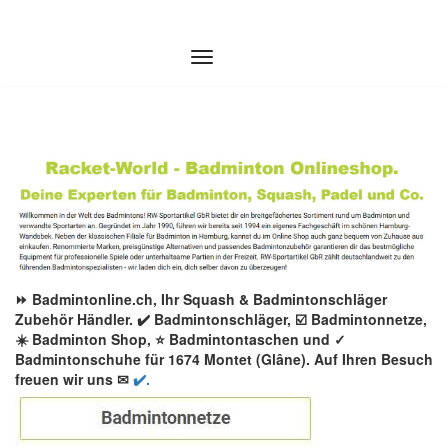
Zum
Inhalt
springen
⏩ Badmintonline.ch, Ihr Squash & Badmintonschläger
Zubehör Händler. ✔️ Badmintonschläger, ☑️ Badmintonnetze,
☀️ Badminton Shop, ⭐ Badmintontaschen und ✓
Badmintonschuhe für 1674 Montet (Glâne). Auf Ihren Besuch
freuen wir uns ✉
✔️.