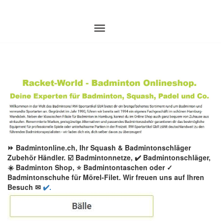
Zum
Inhalt
springen
⏩ Badmintonline.ch, Ihr Squash & Badmintonschläger
Zubehör Händler. ☑️ Badmintonnetze, ✔️ Badmintonschläger,
☀️ Badminton Shop, ⭐ Badmintontaschen oder ✓
Badmintonschuhe für Mörel-Filet. Wir freuen uns auf Ihren
Besuch ✉
✔️.