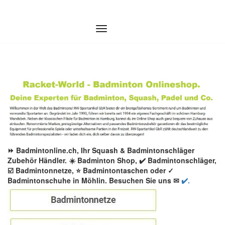
Zum
Inhalt
springen
⏩ Badmintonline.ch, Ihr Squash & Badmintonschläger
Zubehör Händler. ☀️ Badminton Shop, ✔️ Badmintonschläger,
☑️ Badmintonnetze, ⭐ Badmintontaschen oder ✓
Badmintonschuhe in Möhlin. Besuchen Sie uns ✉
✔️.