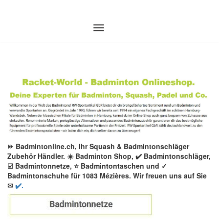
Zum
Inhalt
springen
⏩ Badmintonline.ch, Ihr Squash & Badmintonschläger
Zubehör Händler. ☀️ Badminton Shop, ✔️ Badmintonschläger,
☑️ Badmintonnetze, ⭐ Badmintontaschen und ✓
Badmintonschuhe für 1083 Mézières. Wir freuen uns auf Sie
✉
✔️.