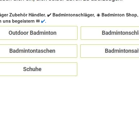
äger Zubehör Händler. ✔️ Badmintonschläger, ☀️ Badminton Shop
n uns begeistern ✉
✔️.