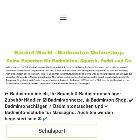
Zum
Inhalt
springen
⏩ Badmintonline.ch, Ihr Squash & Badmintonschläger
Zubehör Händler. ☑️ Badmintonnetze, ☀️ Badminton Shop, ✔️
Badmintonschläger, ⭐ Badmintontaschen und ✓
Badmintonschuhe für Massagno. Auch Sie werden
begeistert sein ✉
✔️.