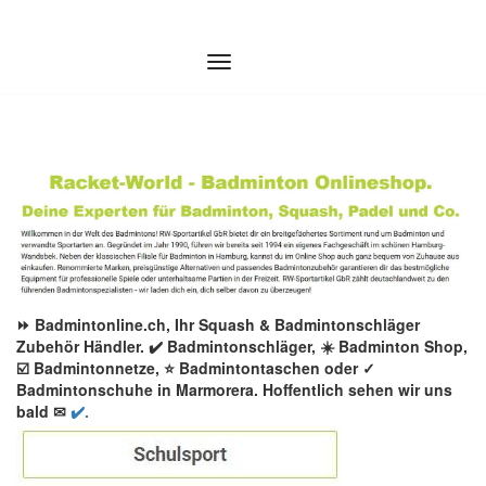
Zum
Inhalt
springen
⏩ Badmintonline.ch, Ihr Squash & Badmintonschläger
Zubehör Händler. ✔️ Badmintonschläger, ☀️ Badminton Shop,
☑️ Badmintonnetze, ⭐ Badmintontaschen oder ✓
Badmintonschuhe in Marmorera. Hoffentlich sehen wir uns
bald ✉
✔️.