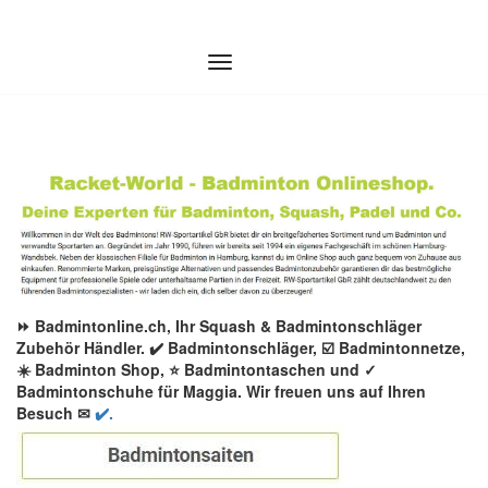
Zum
Inhalt
springen
⏩ Badmintonline.ch, Ihr Squash & Badmintonschläger
Zubehör Händler. ✔️ Badmintonschläger, ☑️ Badmintonnetze,
☀️ Badminton Shop, ⭐ Badmintontaschen und ✓
Badmintonschuhe für Maggia. Wir freuen uns auf Ihren
Besuch ✉
✔️.