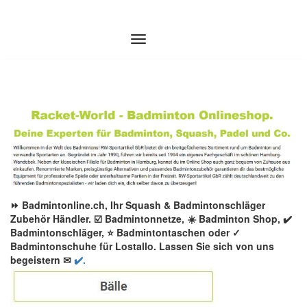
Zum
Inhalt
springen
⏩ Badmintonline.ch, Ihr Squash & Badmintonschläger
Zubehör Händler. ☑️ Badmintonnetze, ☀️ Badminton Shop, ✔️
Badmintonschläger, ⭐ Badmintontaschen oder ✓
Badmintonschuhe für Lostallo. Lassen Sie sich von uns
begeistern ✉
✔️.