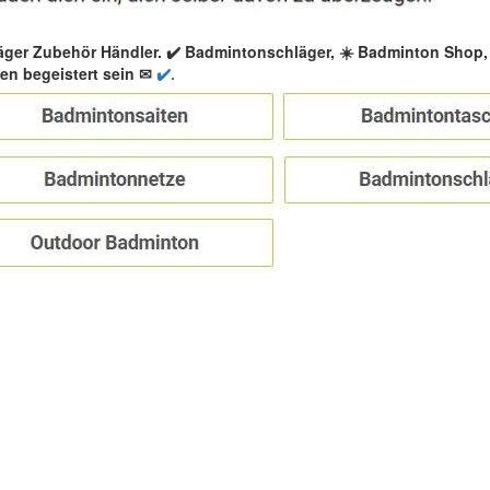
äger Zubehör Händler. ✔️ Badmintonschläger, ☀️ Badminton Shop
n begeistert sein ✉
✔️.