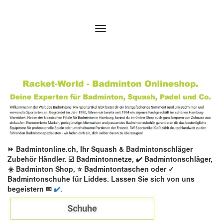
Zum
Inhalt
springen
⏩ Badmintonline.ch, Ihr Squash & Badmintonschläger
Zubehör Händler. ☑️ Badmintonnetze, ✔️ Badmintonschläger,
☀️ Badminton Shop, ⭐ Badmintontaschen oder ✓
Badmintonschuhe für Liddes. Lassen Sie sich von uns
begeistern ✉
✔️.