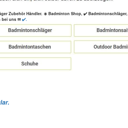
äger Zubehör Händler. ☀️ Badminton Shop, ✔️ Badmintonschläger
 bei uns ✉
✔️.
lar.