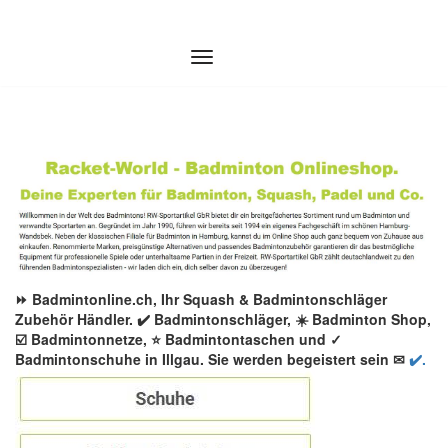
Zum
Inhalt
springen
⏩ Badmintonline.ch, Ihr Squash & Badmintonschläger
Zubehör Händler. ✔️ Badmintonschläger, ☀️ Badminton Shop,
☑️ Badmintonnetze, ⭐ Badmintontaschen und ✓
Badmintonschuhe in Illgau. Sie werden begeistert sein ✉
✔️.