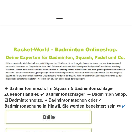
Zum
Inhalt
springen
⏩ Badmintonline.ch, Ihr Squash & Badmintonschläger
Zubehör Händler. ✔️ Badmintonschläger, ☀️ Badminton Shop,
☑️ Badmintonnetze, ⭐ Badmintontaschen oder ✓
Badmintonschuhe in Hinwil. Sie werden begeistert sein ✉
✔️.