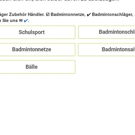
äger Zubehör Händler. ☑️ Badmintonnetze, ✔️ Badmintonschläger
n Sie uns ✉
✔️.