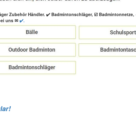
äger Zubehör Händler. ✔️ Badmintonschläger, ☑️ Badmintonnetze
bei uns ✉
✔️.
lar!