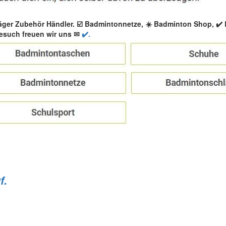
äger Zubehör Händler. ☑️ Badmintonnetze, ☀️ Badminton Shop, ✔
esuch freuen wir uns ✉
✔️.
f.