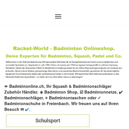
Zum
Inhalt
springen
⏩ Badmintonline.ch, Ihr Squash & Badmintonschläger
Zubehör Händler. ☀️ Badminton Shop, ☑️ Badmintonnetze, ✔️
Badmintonschläger, ⭐ Badmintontaschen oder ✓
Badmintonschuhe in Freienbach. Wir freuen uns auf Ihren
Besuch ✉
✔️.