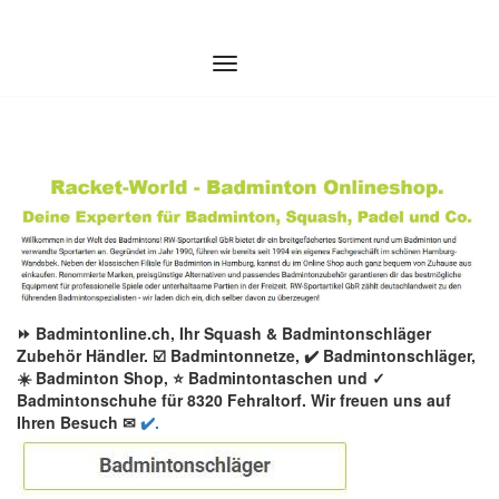
Zum
Inhalt
springen
⏩ Badmintonline.ch, Ihr Squash & Badmintonschläger
Zubehör Händler. ☑️ Badmintonnetze, ✔️ Badmintonschläger,
☀️ Badminton Shop, ⭐ Badmintontaschen und ✓
Badmintonschuhe für 8320 Fehraltorf. Wir freuen uns auf
Ihren Besuch ✉
✔️.