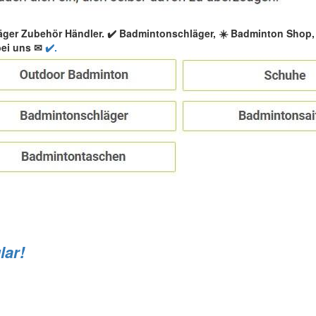
äger Zubehör Händler. ✔️ Badmintonschläger, ☀️ Badminton Shop
bei uns ✉
✔️.
lar!