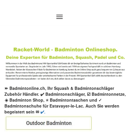
Zum
Inhalt
springen
⏩ Badmintonline.ch, Ihr Squash & Badmintonschläger
Zubehör Händler. ✔️ Badmintonschläger, ☑️ Badmintonnetze,
☀️ Badminton Shop, ⭐ Badmintontaschen und ✓
Badmintonschuhe für Estavayer-le-Lac. Auch Sie werden
begeistert sein ✉
✔️.