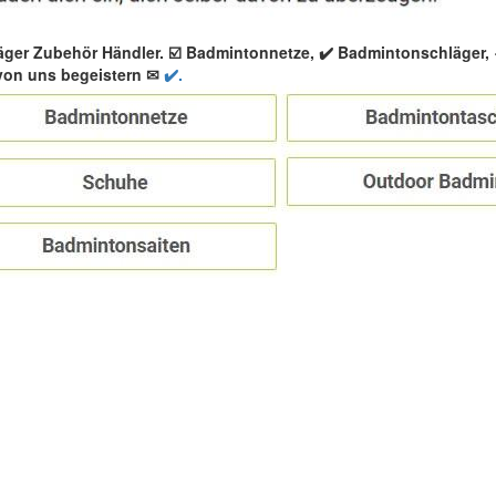
äger Zubehör Händler. ☑️ Badmintonnetze, ✔️ Badmintonschläger
von uns begeistern ✉
✔️.